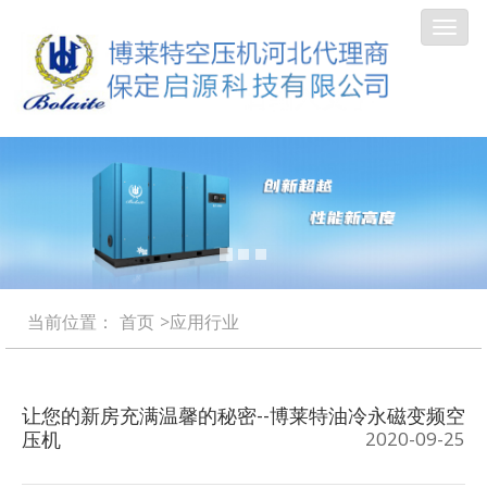
Toggl
navig
当前位置：
首页
>应用行业
让您的新房充满温馨的秘密--博莱特油冷永磁变频空
压机
2020-09-25