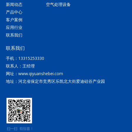
新闻动态
空气处理设备
产品中心
客户案例
应用行业
联系我们
联系我们
手机：13315253330
联系人：王经理
网址：www.qiyuanshebei.com
地址：河北省保定市竞秀区乐凯北大街爱迪硅谷产业园