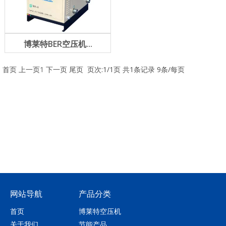
博莱特BER空压机...
首页 上一页
1
下一页 尾页 页次:1/1页 共1条记录 9条/每页
网站导航
产品分类
首页
博莱特空压机
关于我们
节能产品