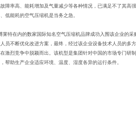
了故障率高、能耗增加及气量减少等各种情况，已满足不了其高
定、低能耗的空气压缩机是当务之急。
莱特在内的数家国际知名空气压缩机品牌成功入围该企业的采购
人员不断优化改进方案，最终，经过该企业设备技术人员的多方咨询
机在激烈竞争中脱颖而出。该机型是集团针对中国的市场专门研
国，帮助生产企业适应环境、温度、湿度各异的运行条件。