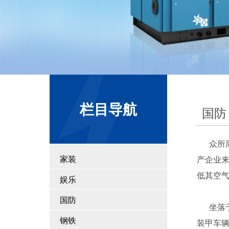
栏目导航
国防
众所周
家装
产企业来
低其空
娱乐
国防
坐落于
钢铁
装甲车