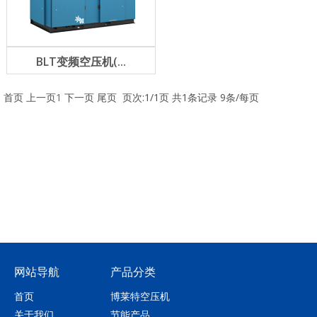
BLT变频空压机(...
首页 上一页
1
下一页 尾页 页次:1/1页 共1条记录 9条/每页
网站导航
产品分类
首页
博莱特空压机
关于我们
节能产品