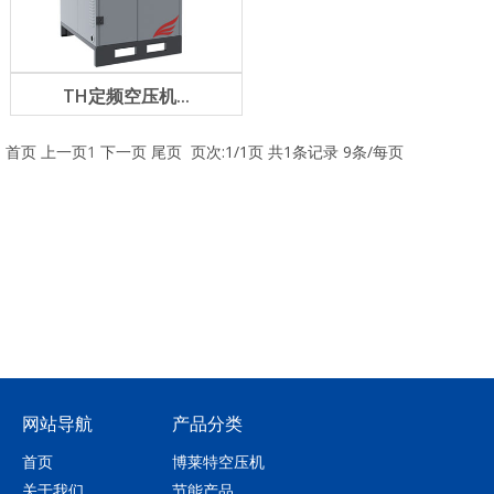
TH定频空压机...
首页 上一页
1
下一页 尾页 页次:1/1页 共1条记录 9条/每页
网站导航
产品分类
首页
博莱特空压机
关于我们
节能产品